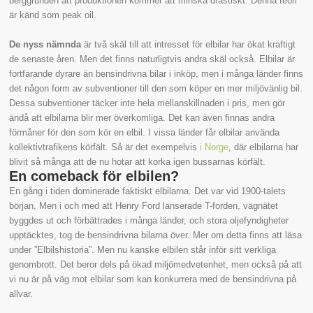
berggrunden att produktionen kommer att minska drastiskt. Denna teori
är känd som peak oil.
De nyss nämnda
är två skäl till att intresset för elbilar har ökat kraftigt
de senaste åren. Men det finns naturligtvis andra skäl också. Elbilar är
fortfarande dyrare än bensindrivna bilar i inköp, men i många länder finns
det någon form av subventioner till den som köper en mer miljövänlig bil.
Dessa subventioner täcker inte hela mellanskillnaden i pris, men gör
ändå att elbilarna blir mer överkomliga. Det kan även finnas andra
förmåner för den som kör en elbil. I vissa länder får elbilar använda
kollektivtrafikens körfält. Så är det exempelvis
i Norge
, där elbilarna har
blivit så många att de nu hotar att korka igen bussarnas körfält.
En comeback för elbilen?
En gång i tiden dominerade faktiskt elbilarna. Det var vid 1900-talets
början. Men i och med att Henry Ford lanserade T-forden, vägnätet
byggdes ut och förbättrades i många länder, och stora oljefyndigheter
upptäcktes, tog de bensindrivna bilarna över. Mer om detta finns att läsa
under ”Elbilshistoria”. Men nu kanske elbilen står inför sitt verkliga
genombrott. Det beror dels på ökad miljömedvetenhet, men också på att
vi nu är på väg mot elbilar som kan konkurrera med de bensindrivna på
allvar.