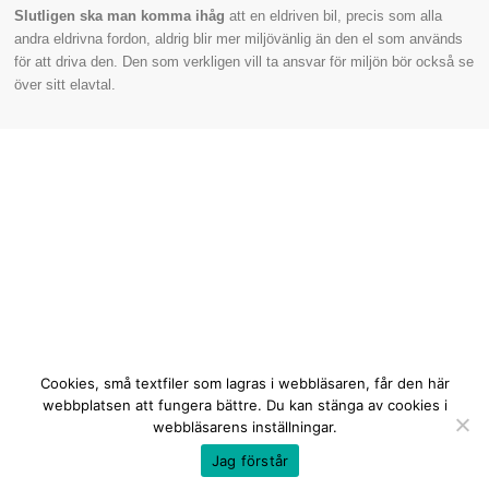
Slutligen ska man komma ihåg
att en eldriven bil, precis som alla
andra eldrivna fordon, aldrig blir mer miljövänlig än den el som används
för att driva den. Den som verkligen vill ta ansvar för miljön bör också se
över sitt elavtal.
Cookies, små textfiler som lagras i webbläsaren, får den här
webbplatsen att fungera bättre. Du kan stänga av cookies i
webbläsarens inställningar.
Copyright © 2026 National EV.
Jag förstår