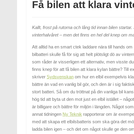
Få bilen att klara vin
Kallt, frost på rutorna och lång tid innan bilen starta
vinterhalvåret – men det finns en hel del knep om man 
Att alltid ha en smart ctek laddare nära till hands om
bilbatteri skulle få för sig att helt plötsligt dö av vinte
som råder är visserligen ett alternativ, men visste du 
finns knep för att få bilen att klara kylan bättre? Till
skriver
Sydsvenskan
om hur en elbil exempelvis kla
bättre än vad en vanlig bil gör, och den är i sig faktis
stort batteri. Så om du tröttnat på din vanliga bil kan
hög tid att byta ut den mot just en elbil istället – nå
är billigare och bättre för miljön i längden. Något so
annat tidningen
Ny Teknik
rapporterar om är exempelv
med att skapa ett elbilsbatteris som ska göra det möj
ladda bilen igen – och det om något skulle ge den omt