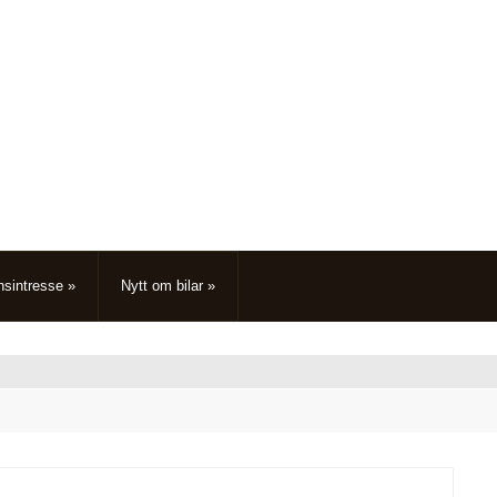
nsintresse
»
Nytt om bilar
»