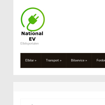
Elbilsportalen
Elbilar
»
Transport
»
Bilservice
»
Fordo