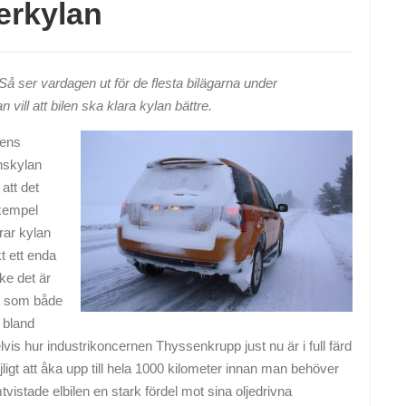
terkylan
r. Så ser vardagen ut för de flesta bilägarna under
vill att bilen ska klara kylan bättre.
 ens
rnskylan
att det
 exempel
rar kylan
kt ett enda
ske det är
got som både
m bland
is hur industrikoncernen Thyssenkrupp just nu är i full färd
ligt att åka upp till hela 1000 kilometer innan man behöver
vistade elbilen en stark fördel mot sina oljedrivna