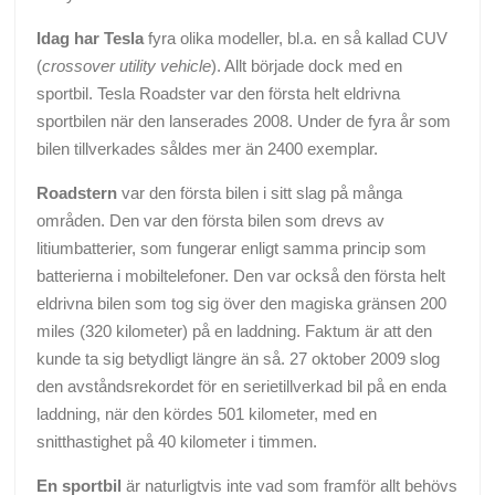
Idag har Tesla
fyra olika modeller, bl.a. en så kallad CUV
(
crossover utility vehicle
). Allt började dock med en
sportbil. Tesla Roadster var den första helt eldrivna
sportbilen när den lanserades 2008. Under de fyra år som
bilen tillverkades såldes mer än 2400 exemplar.
Roadstern
var den första bilen i sitt slag på många
områden. Den var den första bilen som drevs av
litiumbatterier, som fungerar enligt samma princip som
batterierna i mobiltelefoner. Den var också den första helt
eldrivna bilen som tog sig över den magiska gränsen 200
miles (320 kilometer) på en laddning. Faktum är att den
kunde ta sig betydligt längre än så. 27 oktober 2009 slog
den avståndsrekordet för en serietillverkad bil på en enda
laddning, när den kördes 501 kilometer, med en
snitthastighet på 40 kilometer i timmen.
En sportbil
är naturligtvis inte vad som framför allt behövs