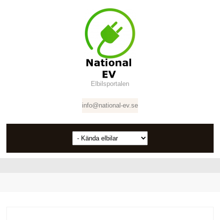
Elbilsportalen
info@national-ev.se