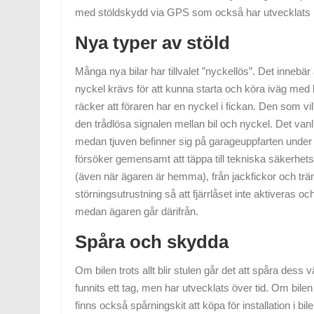
med stöldskydd via GPS som också har utvecklats
Nya typer av stöld
Många nya bilar har tillvalet ”nyckellös”. Det innebär 
nyckel krävs för att kunna starta och köra iväg med b
räcker att föraren har en nyckel i fickan. Den som vill
den trådlösa signalen mellan bil och nyckel. Det vanl
medan tjuven befinner sig på garageuppfarten under
försöker gemensamt att täppa till tekniska säkerhetslu
(även när ägaren är hemma), från jackfickor och tr
störningsutrustning så att fjärrlåset inte aktiveras oc
medan ägaren går därifrån.
Spåra och skydda
Om bilen trots allt blir stulen går det att spåra dess
funnits ett tag, men har utvecklats över tid. Om bilen 
finns också spårningskit att köpa för installation i 