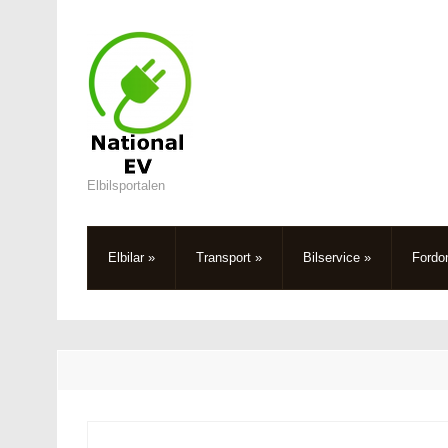
Elbilsportalen
Elbilar
»
Transport
»
Bilservice
»
Fordo