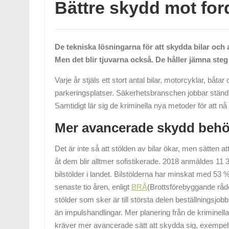
Bättre skydd mot for
De tekniska lösningarna för att skydda bilar och a
Men det blir tjuvarna också. De håller jämna ste
Varje år stjäls ett stort antal bilar, motorcyklar, bå
parkeringsplatser. Säkerhetsbranschen jobbar ständig
Samtidigt lär sig de kriminella nya metoder för att nå
Mer avancerade skydd beh
Det är inte så att stölden av bilar ökar, men sätten 
åt dem blir alltmer sofistikerade. 2018 anmäldes 11 
bilstölder i landet. Bilstölderna har minskat med 53 
senaste tio åren, enligt
BRÅ
(Brottsförebyggande råd
stölder som sker är till största delen beställningsjob
än impulshandlingar. Mer planering från de kriminella
kräver mer avancerade sätt att skydda sig, exempel