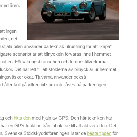
 med åren.
att ingen
ilen, det
 stjäla bilen använder då teknisk utrustning för att ”kapa”
igaste scenariot är att bilnyckeln förvaras inne i hemmet
 natten. Försäkringsbranschen och fordonstillverkarna
ckor. Det har lett till att stölderna av bilnycklar ur hemmet
äningsväskor ökat. Tjuvarna använder också
h håller koll på vilken bil som inte låses på parkeringen
 väg och
hitta den
med hjälp av GPS. Den här tekniken har
har en GPS-funktion från fabrik, se till att aktivera den. Det
bilen. Svenska Stöldskyddsföreningen listar de
bästa tipsen
för