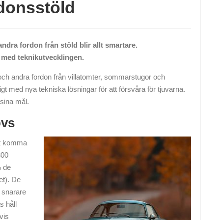
donsstöld
ndra fordon från stöld blir allt smartare.
g med teknikutvecklingen.
tar och andra fordon från villatomter, sommarstugor och
t med nya tekniska lösningar för att försvåra för tjuvarna.
 sina mål.
övs
att komma
300
% de
et). De
b snarare
s håll
vis