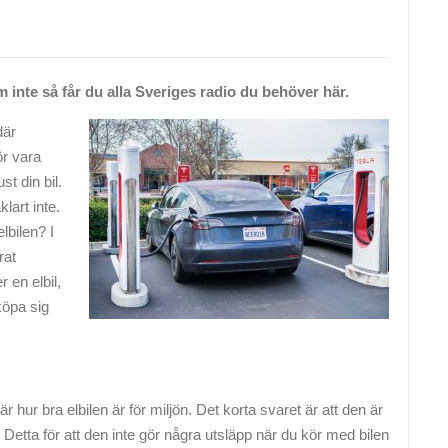
m inte så får du alla Sveriges radio du behöver här.
är
ör vara
t din bil.
lart inte.
lbilen? I
rat
 en elbil,
köpa sig
är hur bra elbilen är för miljön. Det korta svaret är att den är
 Detta för att den inte gör några utsläpp när du kör med bilen