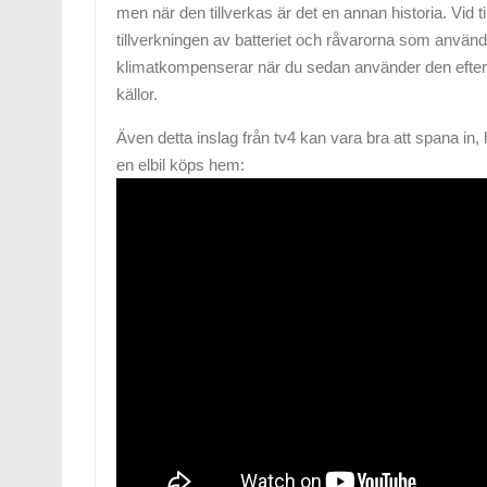
men när den tillverkas är det en annan historia. Vid t
tillverkningen av batteriet och råvarorna som används 
klimatkompenserar när du sedan använder den eftersom
källor.
Även detta inslag från tv4 kan vara bra att spana in, 
en elbil köps hem: