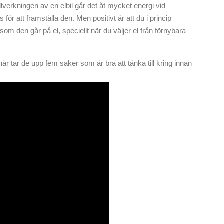
illverkningen av en elbil går det åt mycket energi vid
för att framställa den. Men positivt är att du i princip
 den går på el, speciellt när du väljer el från förnybara
här tar de upp fem saker som är bra att tänka till kring innan