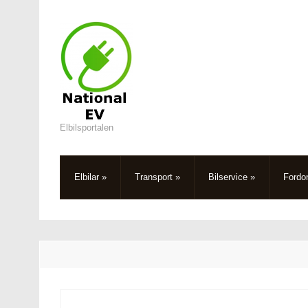
Elbilsportalen
Elbilar
»
Transport
»
Bilservice
»
Fordo