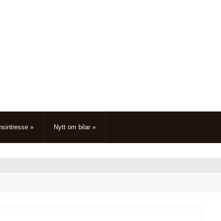
nsintresse
»
Nytt om bilar
»