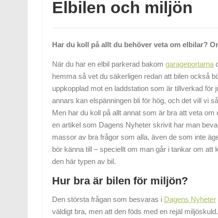
Elbilen och miljön
Har du koll på allt du behöver veta om elbilar? O
När du har en elbil parkerad bakom
garageportarna
d
hemma så vet du säkerligen redan att bilen också b
uppkopplad mot en laddstation som är tillverkad för jus
annars kan elspänningen bli för hög, och det vill vi såk
Men har du koll på allt annat som är bra att veta om e
en artikel som Dagens Nyheter skrivit har man beva
massor av bra frågor som alla, även de som inte äger
bör känna till – speciellt om man går i tankar om att 
den här typen av bil.
Hur bra är bilen för miljön?
Den största frågan som besvaras i
Dagens Nyheter
väldigt bra, men att den föds med en rejäl miljöskuld.